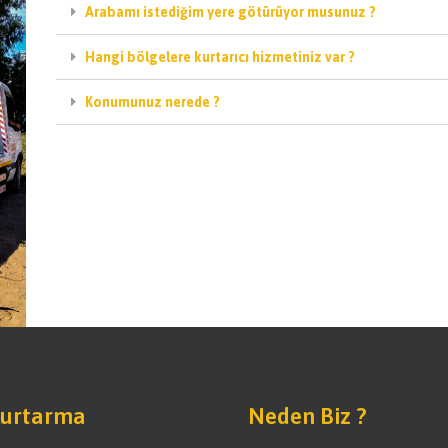
Arabamı istediğim yere götürüyor musunuz ?
Hangi bölgelere kurtarıcı hizmetiniz var ?
Konumunuz nerede ?
Kurtarma
Neden Biz ?