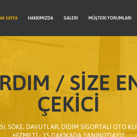
ANA SAYFA
HAKKIMIZDA
NA SAYFA
HAKKIMIZDA
GALERI
MÜŞTERI YORUMLARI
GALERI
MÜŞTERI YORUMLARI
S.S.S
RDIM / SİZE E
ÇEKİCİ
I, SÖKE, DAVUTLAR, DİDİM SİGORTALI OTO 
HİZMETİ - 15 DAKİKADA YANINIZDAYIZ