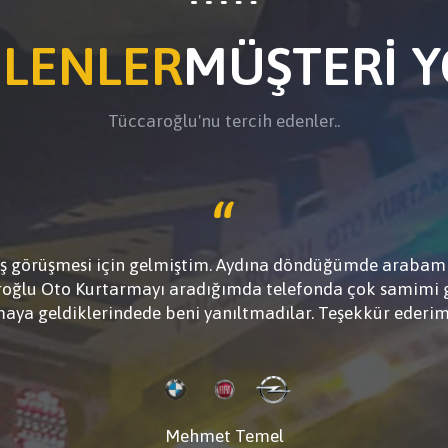
ELENLER
MÜŞTERİ 
Tüccaroğlu'nu tercih edenler..
iş görüşmesi için gelmiştim. Aydına döndüğümde arabam 
aroğlu Oto Kurtarmayı aradığımda telefonda çok samimi g
aya geldiklerindede beni yanıltmadılar. Teşekkür ederi
Mehmet Temel