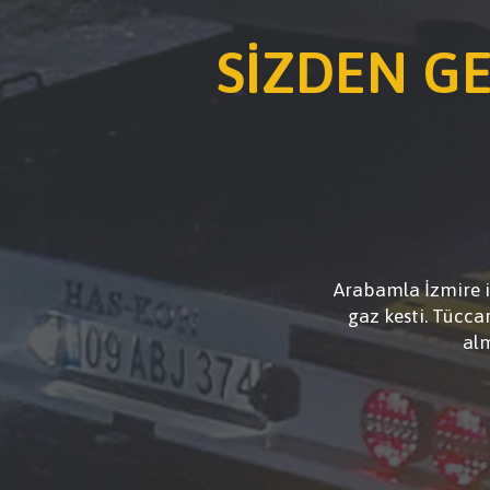
SİZDEN G
ki olduğu için sıcakta hararet
Arabamla İzmire 
emde güven konusunda üzmedi.
gaz kesti. Tücc
ar.
alm