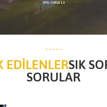
OPEL CORSA 1.3
 EDİLENLER
SIK S
SORULAR