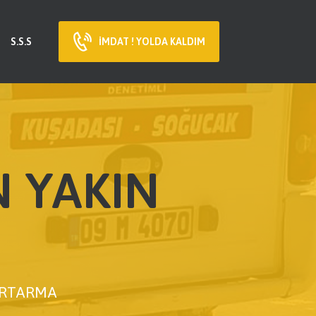
S.S.S
İMDAT ! YOLDA KALDIM
N YAKIN
KURTARMA