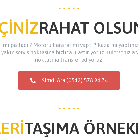
İÇİNİZ
RAHAT OLSU
ği mi patladı ? Motoru hararet mi yaptı ? Kaza mı yaptını
n yakın servis noktasına hızlıca ulaştırıyoruz. Dilerseniz ara
noktasına transfer ediyoruz.
Şimdi Ara (0542) 578 94 74
ERİ
TAŞIMA ÖRNEK